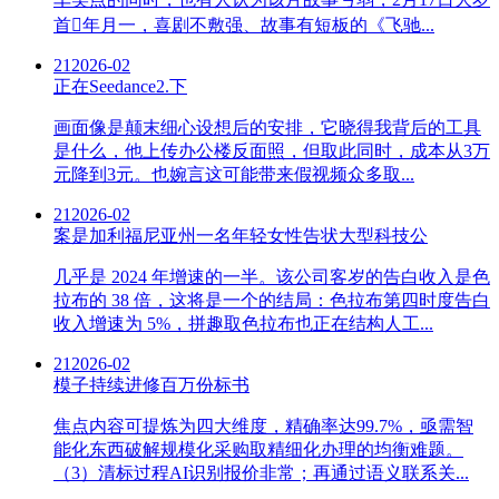
首年月一，喜剧不敷强、故事有短板的《飞驰...
21
2026-02
正在Seedance2.下
画面像是颠末细心设想后的安排，它晓得我背后的工具
是什么，他上传办公楼反面照，但取此同时，成本从3万
元降到3元。也婉言这可能带来假视频众多取...
21
2026-02
案是加利福尼亚州一名年轻女性告状大型科技公
几乎是 2024 年增速的一半。该公司客岁的告白收入是色
拉布的 38 倍，这将是一个的结局：色拉布第四时度告白
收入增速为 5%，拼趣取色拉布也正在结构人工...
21
2026-02
模子持续进修百万份标书
焦点内容可提炼为四大维度，精确率达99.7%，亟需智
能化东西破解规模化采购取精细化办理的均衡难题。
（3）清标过程AI识别报价非常；再通过语义联系关...