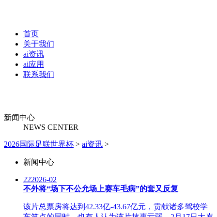
首页
关于我们
ai资讯
ai应用
联系我们
新闻中心
NEWS CENTER
2026国际足联世界杯
>
ai资讯
>
新闻中心
22
2026-02
不外将“场下不公允场上赛车毛病”的套又反复
该片总票房将达到42.33亿-43.67亿元，贡献诸多驾校学
车笑点的同时，也有人认为该片故事亏弱，2月17日大岁