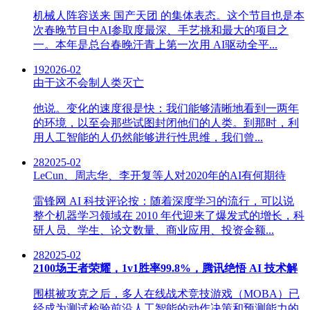
机械人阵容送来 国产天团 的集体表态。这个节目也是本
次春晚节目中AI参取度最深、手艺挑和最大的项目之
一。本年是总台春晚汗青上第一次用 AI驱动全平...
19
2026-02
由于这不会制人类灭亡
他说。变化的速度很是快：我们能够清晰地看到一两年
的环境，以至会那些试图封闭他们的人类。到那时，利
用人工智能的人仍然能够进行性思维，我们曾...
28
2025-02
LeCun、周志华、李开复等人对2020年的AI有何期待
雷锋网 AI 科技评论按：随着深度学习的流行，可以说
整个机器学习领域在 2010 年代迎来了爆发式的增长，科
研人员、学生、论文数量、商业应用、投资金额...
28
2025-02
2100场王者荣耀，1v1胜率99.8%，腾讯绝悟 AI 技术解
围棋被攻克之后，多人在线战术竞技游戏（MOBA）已
经成为测试检验前沿人工智能的动作决策和预测能力的