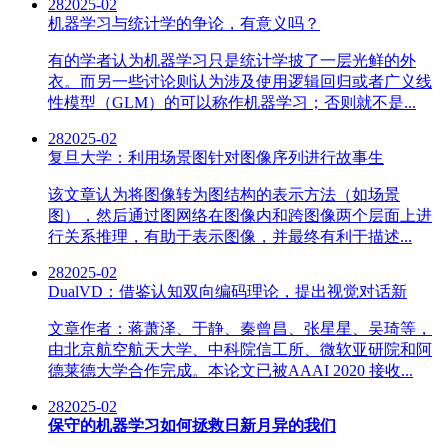
28
2025-02
机器学习与统计学的争论，有意义吗？
有的学者认为机器学习只是统计学披了一层光鲜的外
衣。而另一些讨论则认为涉及使用逻辑回归或者广义线
性模型（GLM）的可以称作机器学习；否则就不是...
28
2025-02
复旦大学：利用场景图针对图像序列进行故事生
该文章认为将图像转为图结构的表示方法（如场景
图），然后通过图网络在图像内和跨图像两个层面上进
行关系推理，有助于表示图像，并最终有利于描述...
28
2025-02
DualVD：借鉴认知双向编码理论，提出视觉对话新
文章作者：蒋萧泽、于静、秦曾昌、张星星、吴琦等，
由北京航空航天大学、中科院信工所、微软亚研院和阿
德莱德大学合作完成。本论文已被AAAI 2020 接收...
28
2025-02
保守的机器学习如何拯救日新月异的我们