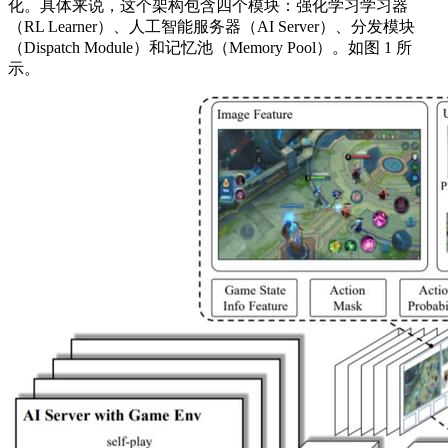
化。具体来说，这个架构包含四个模块：强化学习学习器
（RL Learner）、人工智能服务器（AI Server）、分发模块
（Dispatch Module）和记忆池（Memory Pool）。如图 1 所
示。