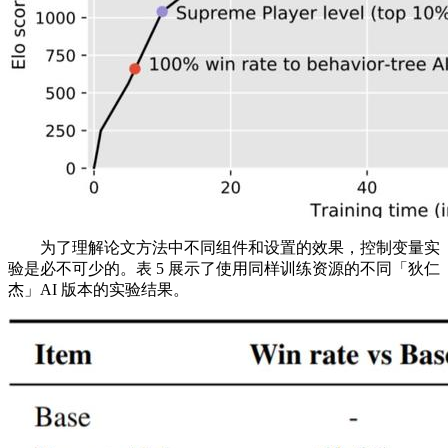
为了理解论文方法中不同组件和设置的效果，控制变量实
验是必不可少的。表 5 展示了使用同样训练资源的不同「狄仁
杰」AI 版本的实验结果。