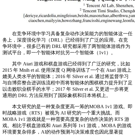
在竞争环境中学习具备复杂动作决策能力的智能体这一任
务上，深度强化学习（DRL）已经得到了广泛的应用。在竞
争环境中，很多已有的 DRL 研究都采用了两智能体游戏作为
测试平台，即一个智能体对抗另一个智能体（1v1）。
其中 Atari 游戏和棋盘游戏已经得到了广泛的研究，比如
2015 年 Mnih et al. 使用深度 Q 网络训练了一个在 Atari 游戏上
媲美人类水平的智能体；2016 年 Silver et al. 通过将监督学习
与自博弈整合进训练流程中而将智能体的围棋棋力提升到了足
以击败职业棋手的水平；2017 年 Silver et al. 又更进一步将更
通用的 DRL 方法应用到了国际象棋和日本将棋上。
本文研究的是一种复杂度更高一筹的MOBA 1v1 游戏。即
时战略游戏（RTS）被视为 AI 研究的一个重大挑战。而
MOBA 1v1 游戏就是一种需要高度复杂的动作决策的 RTS 游
戏。相比于棋盘游戏和 Atari 系列等 1v1 游戏，MOBA 的游戏
环境要复杂得多，AI的动作预测与决策难度也因此显著提