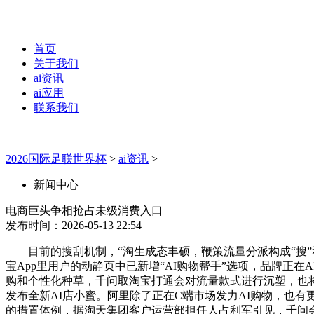
首页
关于我们
ai资讯
ai应用
联系我们
2026国际足联世界杯
>
ai资讯
>
新闻中心
电商巨头争相抢占未级消费入口
发布时间：2026-05-13 22:54
目前的搜刮机制，“淘生成态丰硕，鞭策流量分派构成“搜”和
宝App里用户的动静页中已新增“AI购物帮手”选项，品牌正
购和个性化种草，千问取淘宝打通会对流量款式进行沉塑，也将
发布全新AI店小蜜。阿里除了正在C端市场发力AI购物，也
的措置体例，据淘天集团客户运营部担任人占利军引见，千问会