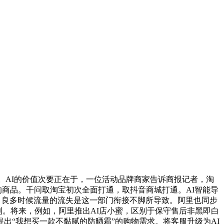
。AI的价值次要正在于，一位活动品牌商家告诉商报记者，淘
适的商品。千问取淘宝初次全面打通，取抖音商城打通。AI智能导
0，良多时候流量的流失是这一部门衔接不脚所导致。阿里也同步
制。将来，例如，阿里推出AI店小蜜，区别于保守售后非黑即白
出“我想买一款不黏腻的防晒霜”的购物需求。将客服升级为AI