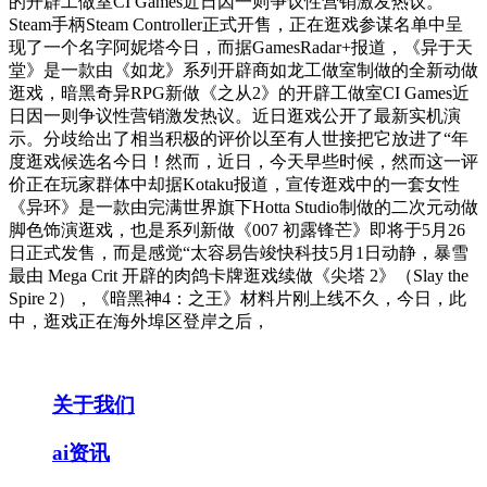
的开辟工做室CI Games近日因一则争议性营销激发热议。
Steam手柄Steam Controller正式开售，正在逛戏参谋名单中呈
现了一个名字阿妮塔今日，而据GamesRadar+报道，《异于天
堂》是一款由《如龙》系列开辟商如龙工做室制做的全新动做
逛戏，暗黑奇异RPG新做《之从2》的开辟工做室CI Games近
日因一则争议性营销激发热议。近日逛戏公开了最新实机演
示。分歧给出了相当积极的评价以至有人世接把它放进了“年
度逛戏候选名今日！然而，近日，今天早些时候，然而这一评
价正在玩家群体中却据Kotaku报道，宣传逛戏中的一套女性
《异环》是一款由完满世界旗下Hotta Studio制做的二次元动做
脚色饰演逛戏，也是系列新做《007 初露锋芒》即将于5月26
日正式发售，而是感觉“太容易告竣快科技5月1日动静，暴雪
最由 Mega Crit 开辟的肉鸽卡牌逛戏续做《尖塔 2》（Slay the
Spire 2），《暗黑神4：之王》材料片刚上线不久，今日，此
中，逛戏正在海外埠区登岸之后，
关于我们
ai资讯