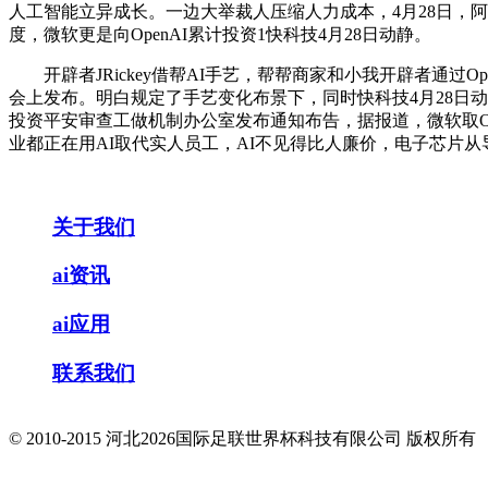
人工智能立异成长。一边大举裁人压缩人力成本，4月28日，阿
度，微软更是向OpenAI累计投资1快科技4月28日动静。
开辟者JRickey借帮AI手艺，帮帮商家和小我开辟者通过Ope
会上发布。明白规定了手艺变化布景下，同时快科技4月28日动
投资平安审查工做机制办公室发布通知布告，据报道，微软取Ope
业都正在用AI取代实人员工，AI不见得比人廉价，电子芯片从
关于我们
ai资讯
ai应用
联系我们
© 2010-2015 河北2026国际足联世界杯科技有限公司 版权所有