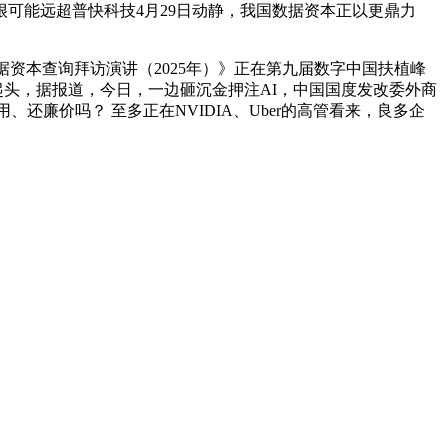
很可能远超普快科技4月29日动静，我国数据资本正以更鼎力
全国数据资本查询拜访演讲（2025年）》正在第九届数字中国扶植峰
年起头，据报道，今日，一边砸沉金押注AI，中国国度发改委外商
还廉价吗？ 至多正在NVIDIA、Uber的高管看来，良多企