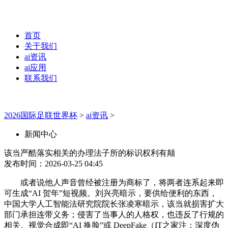
首页
关于我们
ai资讯
ai应用
联系我们
2026国际足联世界杯
>
ai资讯
>
新闻中心
该当严酷落实相关的办理法子所的标识权利有颠
发布时间：2026-03-25 04:45
或者说他人声音曾经被注册为商标了，将两者连系起来即
可生成“AI 贺年”短视频。刘兴亮暗示，要供给便利的东西，
中国大学人工智能法研究院院长张凌寒暗示，该当就损害扩大
部门承担连带义务；侵害了当事人的人格权，也违反了行规的
相关。视觉合成即“AI 换脸”或 DeepFake（IT之家注：深度伪