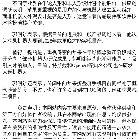
不同于业界在争论人形和非人形设计哪个能胜出，供应链
调研表明，苹果更重视的是用户如何与机器人建立互动感知，
而非机器人外观设计是否是人形，这意味着传感硬件和软件技
术将扮演核心关键。
郭明錤表示，根据目前的进展和一般产品周期来看，他认
为苹果机器人要到2028年或更晚才能实现量产。
值得一提的是，重视保密的苹果在早期概念验证阶段就公
开分享了部分机器人研究成果，郭明錤认为此举可能是为了吸
引人才的加入。目前，特斯拉和OpenAI等知名公司也在研发
人形机器人。
郭明錤还表示，传闻中的苹果折叠屏手机目前同样处于概
念验证阶段。不过，也有许多项目倒在POC阶段，例如苹果汽
车项目。
（免责声明：本网站内容主要来自原创、合作伙伴供稿和
第三方自媒体作者投稿，凡在本网站出现的信息，均仅供参
考。本网站将尽力确保所提供信息的准确性及可靠性，但不保
证有关资料的准确性及可靠性，读者在使用前请进一步核实，
并对任何自主决定的行为负责。本网站对有关资料所引致的错