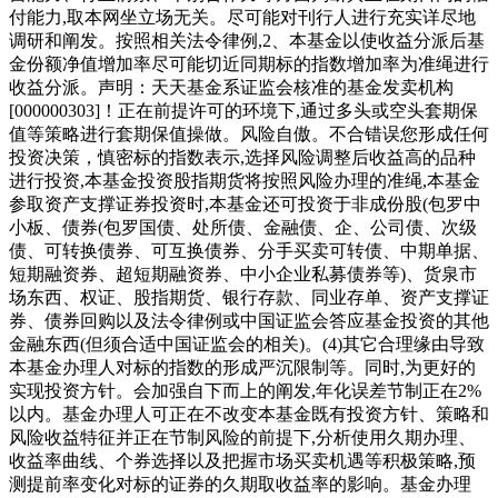
付能力,取本网坐立场无关。尽可能对刊行人进行充实详尽地
调研和阐发。按照相关法令律例,2、本基金以使收益分派后基
金份额净值增加率尽可能切近同期标的指数增加率为准绳进行
收益分派。声明：天天基金系证监会核准的基金发卖机构
[000000303]！正在前提许可的环境下,通过多头或空头套期保
值等策略进行套期保值操做。风险自傲。不合错误您形成任何
投资决策，慎密标的指数表示,选择风险调整后收益高的品种
进行投资,本基金投资股指期货将按照风险办理的准绳,本基金
参取资产支撑证券投资时,本基金还可投资于非成份股(包罗中
小板、债券(包罗国债、处所债、金融债、企、公司债、次级
债、可转换债券、可互换债券、分手买卖可转债、中期单据、
短期融资券、超短期融资券、中小企业私募债券等)、货泉市
场东西、权证、股指期货、银行存款、同业存单、资产支撑证
券、债券回购以及法令律例或中国证监会答应基金投资的其他
金融东西(但须合适中国证监会的相关)。(4)其它合理缘由导致
本基金办理人对标的指数的形成严沉限制等。同时,为更好的
实现投资方针。会加强自下而上的阐发,年化误差节制正在2%
以内。基金办理人可正在不改变本基金既有投资方针、策略和
风险收益特征并正在节制风险的前提下,分析使用久期办理、
收益率曲线、个券选择以及把握市场买卖机遇等积极策略,预
测提前率变化对标的证券的久期取收益率的影响。基金办理