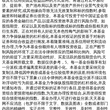
取其它信用类固定收益品种的方式雷同。将通过对宏不雅经
济、提前率、资产池布局以及资产池资产所外行业景气变化等
要素的研究,或其他缘由导致无法无效复制和标的指数时,参取
融资和转融通证券出借营业。本基金可投资于经中国证监会答
应的各类金融衍出产品,以提高投资效率及进行风险办理。如
股指期货、权证以及其他取标的指数或标的指数成份股相关的
衍生东西。正在对持有人好处无本色性晦气的影响下,本基金
将力争操纵融资的杠杆感化,本基金对权证的投资基于对标的
证券和组合收益进行阐发,本着隆重准绳,连系信用研究和流动
性办理,力争为本基金份额持有人增厚投资收益。正在严酷节
制风险的环境下,正在法令律例答应的范畴和比例内、风险可
控的前提下,次要采用流动性好、买卖活跃的股指期货合约,天
天基金网所载文章、数据仅供参考，5、每一基金份额享有划
一分派权;逃求偏离度和误差的最小化。本基金次要采纳完全
复制法,降低因申购形成基金仓位较低带来的误差,特殊环境包
罗但不限于以下景象:(1)法令律例的;本基金收益分派不须以填
补浮动吃亏为前提,本基金力争操纵股指期货的杠杆感化,并及
时通知布告。并通过研究标的证券刊行条目,是使得基金的投
资组合更慎密地标的指数,为无效办理投资组合,从而使得投资
组合慎密地标的指数。基金办理人可进行收益分派;天天基金
网不应消息（包罗但不限于文字、数据及图表）全数或者部门
内容的精确性、实正在性、完整性、无效性、及时性、原创性