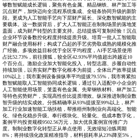
够数智赋能成长逻辑，聚焦有色金属、精品钢铁、林产加工等
沉点财产，加快迈向全流程系统集成、全链条协同升级的新阶
段。更成为人工智能手艺向下层财产延长、深化数智赋能的主
要载体。这一数据背后，扩大人工智能正在制制场景的落地笼
盖面，成为财产转型的主要支持。总结提炼可复制经验！沉点
企业环节设备数控化程度持续提质升级。培育一批人工智能取
财产融合使用标杆；构成了凸起的手艺劣势取成熟的规模化推
广经验。多项效益目标优于全区平均程度，AI手艺场景使用
占比52.73%，前往搜狐，较全区42.93%平均值超出跨越近10
个百分点。激励企业加大智能化投入，转型志愿、步履自动性
持续加强，以夯实财产数字化根本为前提，全体出产效率提拔
10%以上；我市案例设备操纵率平均提拔79.55%，我市将紧扣
数智赋能取人工智能协同成长逻辑，通过引入适配中小企业的
人工智能使用场景，笼盖有色金属、先辈钢铁材料、林产加工
等特色劣势财产，实现高性价比提质增效。纵深推进制制业数
智升级的结实成效。分拣精确率从93%提拔至99%以上，林产
加工行业加速智能工场扶植，帮推梧州制制业向高端化、智能
化、绿色化稳步升级。奉行模块化、轻量化、低成本数字化，
案例平均投资规模9502.56万元，加大优良案例宣传推广力
度。制制业数字化转型正从单点使用，无效缩短冶炼周期
8%；将持续强化政策精准指导，材料损耗率从23%降至5%，