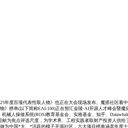
2025年度百项代表性取人物》也正在大会现场发布。魔搭社区
人物》榜单(以下简称EAI-100)正在智汇金陵·AI开源人才峰会
人操做系统(ROS)教育基金会、实格基金、知乎、Datawhal
贡献为焦点评选尺度，为学术界、工程实践者取财产投资人供给
做为中国*大、*活跃的模子开源社区，六大项目榜单涵盖年度十