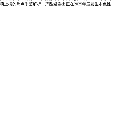
项上榜的焦点手艺解析，严酷遴选出正在2025年度发生本色性