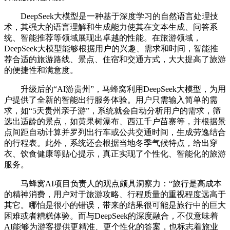
DeepSeek大模型是一种基于深度学习的自然语言处理技
术，其强大的语言理解和生成能力使其在文本生成、问答系
统、智能推荐等领域展现出卓越的性能。在旅游领域，
DeepSeek大模型能够根据用户的兴趣、需求和时间，智能推
荐合适的旅游路线、景点、住宿和交通方式，大大提高了旅游
的便捷性和满意度。
升级后的“AI游贵州”，马蜂窝利用DeepSeek大模型，为用
户提供了全新的智能出行服务体验。用户只需输入简单的需
求，如“5天贵州亲子游”，系统就会自动分析用户的需求，筛
选出适龄的景点，如黄果树瀑布、西江千户苗寨等，并根据景
点间距自动计算并罗列出行车或公共交通时间，生成劳逸结合
的行程表。此外，系统还会根据当地冬季气候特点，给出穿
衣、饮食健康等贴心提示，真正实现了个性化、智能化的旅游
服务。
马蜂窝AI项目负责人的观点颇具洞察力：“旅行是高成本
的精神消费，用户对于旅游攻略、行程质量的重视程度远高于
其它。哪怕是很小的错误，带来的结果很可能是旅行中的巨大
困难或者糟糕体验。而与DeepSeek的深度融合，不仅意味着
AI能够为游客提供更精准、更个性化的答案，也标志着旅业